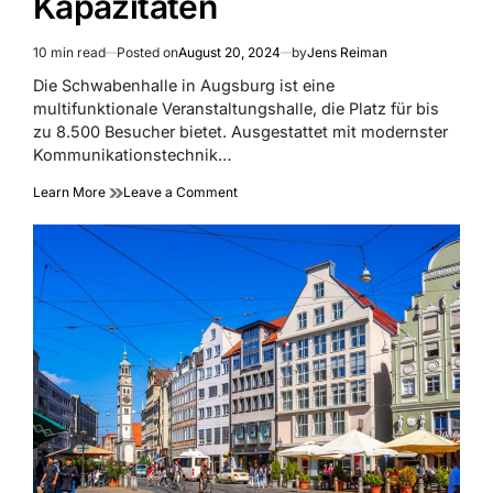
Kapazitäten
10 min read
Posted on
August 20, 2024
by
Jens Reiman
Estimated
read
Die Schwabenhalle in Augsburg ist eine
time
multifunktionale Veranstaltungshalle, die Platz für bis
zu 8.500 Besucher bietet. Ausgestattet mit modernster
Kommunikationstechnik…
on
Learn More
Leave a Comment
Schwabenhalle
Augsburg:
Event-
Highlights
und
Kapazitäten