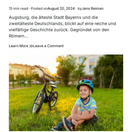
15 min read
Posted on
August 20, 2024
by
Jens Reiman
Estimated
read
Augsburg, die älteste Stadt Bayerns und die
time
zweitälteste Deutschlands, blickt auf eine reiche und
vielfältige Geschichte zurück. Gegründet von den
Römern…
on
Learn More
Leave a Comment
Augsburg
Geschichte:
Eine
Reise
durch
Jahrhunderte