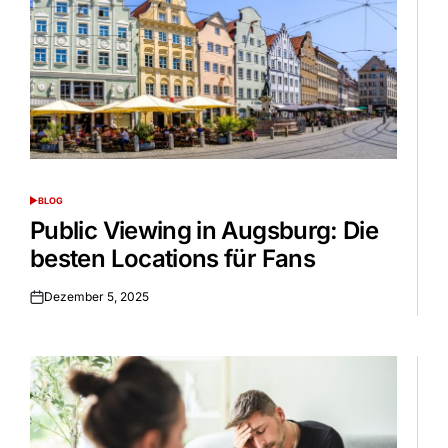
BLOG
POSTED
IN
Public Viewing in Augsburg: Die
besten Locations für Fans
Dezember 5, 2025
Posted
on