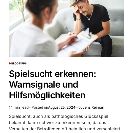
BLOG
TIPPS
POSTED
IN
Spielsucht erkennen:
Warnsignale und
Hilfsmöglichkeiten
14 min read
Posted on
August 25, 2024
by
Jens Reiman
Estimated
read
Spielsucht, auch als pathologisches Glücksspiel
time
bekannt, kann schwer zu erkennen sein, da das
Verhalten der Betroffenen oft heimlich und verschleiert…