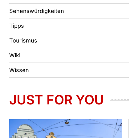
Sehenswürdigkeiten
Tipps
Tourismus
Wiki
Wissen
JUST FOR YOU