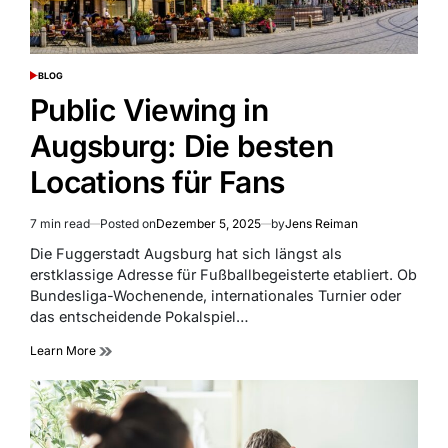
BLOG
POSTED
IN
Public Viewing in
Augsburg: Die besten
Locations für Fans
7 min read
Posted on
Dezember 5, 2025
by
Jens Reiman
Estimated
read
Die Fuggerstadt Augsburg hat sich längst als
time
erstklassige Adresse für Fußballbegeisterte etabliert. Ob
Bundesliga-Wochenende, internationales Turnier oder
das entscheidende Pokalspiel…
Learn More