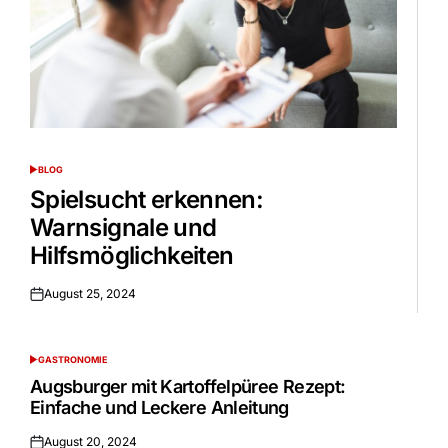
BLOG
POSTED
IN
Spielsucht erkennen:
Warnsignale und
Hilfsmöglichkeiten
August 25, 2024
Posted
on
GASTRONOMIE
POSTED
IN
Augsburger mit Kartoffelpüree Rezept:
Einfache und Leckere Anleitung
August 20, 2024