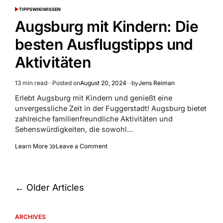
TIPPS
WIKI
WISSEN
POSTED
IN
Augsburg mit Kindern: Die
besten Ausflugstipps und
Aktivitäten
13 min read
Posted on
August 20, 2024
by
Jens Reiman
Estimated
read
Erlebt Augsburg mit Kindern und genießt eine
time
unvergessliche Zeit in der Fuggerstadt! Augsburg bietet
zahlreiche familienfreundliche Aktivitäten und
Sehenswürdigkeiten, die sowohl…
on
Learn More
Leave a Comment
Augsburg
mit
Kindern:
Die
Beitragsnavigation
←
Older Articles
besten
Ausflugstipps
und
ARCHIVES
Aktivitäten