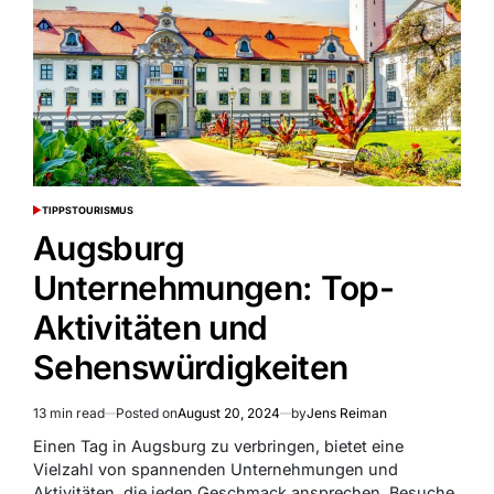
TIPPS
TOURISMUS
POSTED
IN
Augsburg
Unternehmungen: Top-
Aktivitäten und
Sehenswürdigkeiten
13 min read
Posted on
August 20, 2024
by
Jens Reiman
Estimated
read
Einen Tag in Augsburg zu verbringen, bietet eine
time
Vielzahl von spannenden Unternehmungen und
Aktivitäten, die jeden Geschmack ansprechen. Besuche