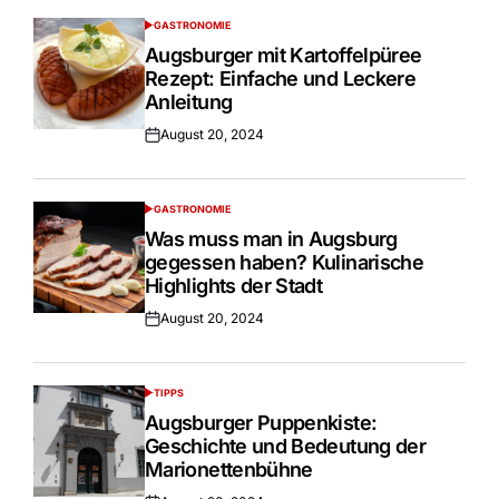
GASTRONOMIE
POSTED
IN
Augsburger mit Kartoffelpüree
Rezept: Einfache und Leckere
Anleitung
August 20, 2024
Posted
on
GASTRONOMIE
POSTED
IN
Was muss man in Augsburg
gegessen haben? Kulinarische
Highlights der Stadt
August 20, 2024
Posted
on
TIPPS
POSTED
IN
Augsburger Puppenkiste:
Geschichte und Bedeutung der
Marionettenbühne