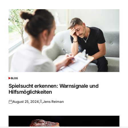
on
by
BLOG
POSTED
IN
Spielsucht erkennen: Warnsignale und
Hilfsmöglichkeiten
August 25, 2024
Jens Reiman
Posted
Posted
on
by