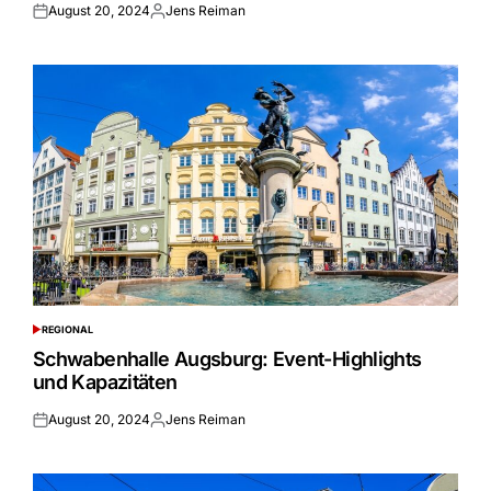
August 20, 2024
Jens Reiman
Posted
Posted
on
by
REGIONAL
POSTED
IN
Schwabenhalle Augsburg: Event-Highlights
und Kapazitäten
August 20, 2024
Jens Reiman
Posted
Posted
on
by